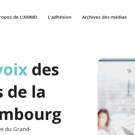
ropos de L’AMMD
L’adhésion
Archives des médias
voix
des
 de la
embourg
ve du Grand-